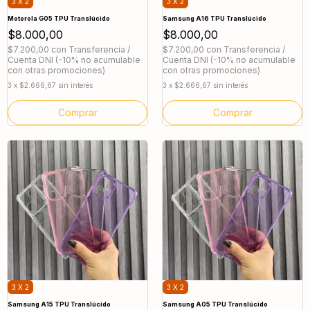
3 X 2
3 X 2
Motorola G05 TPU Translúcido
Samsung A16 TPU Translúcido
$8.000,00
$8.000,00
$7.200,00
con
Transferencia /
$7.200,00
con
Transferencia /
Cuenta DNI (-10% no acumulable
Cuenta DNI (-10% no acumulable
con otras promociones)
con otras promociones)
3
x
$2.666,67
sin interés
3
x
$2.666,67
sin interés
Comprar
Comprar
3 X 2
3 X 2
Samsung A15 TPU Translúcido
Samsung A05 TPU Translúcido