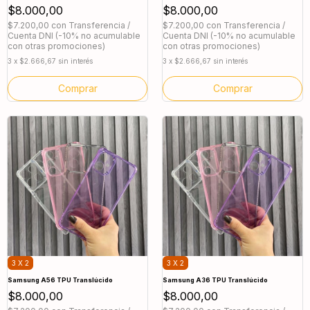
$8.000,00
$8.000,00
$7.200,00
con
Transferencia /
$7.200,00
con
Transferencia /
Cuenta DNI (-10% no acumulable
Cuenta DNI (-10% no acumulable
con otras promociones)
con otras promociones)
3
x
$2.666,67
sin interés
3
x
$2.666,67
sin interés
Comprar
Comprar
3 X 2
3 X 2
Samsung A56 TPU Translúcido
Samsung A36 TPU Translúcido
$8.000,00
$8.000,00