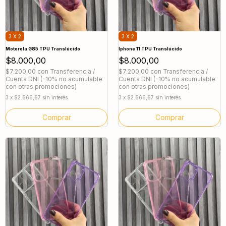
3 X 2
3 X 2
Motorola G85 TPU Translúcido
Iphone 11 TPU Translúcido
$8.000,00
$8.000,00
$7.200,00
con
Transferencia /
$7.200,00
con
Transferencia /
Cuenta DNI (-10% no acumulable
Cuenta DNI (-10% no acumulable
con otras promociones)
con otras promociones)
3
x
$2.666,67
sin interés
3
x
$2.666,67
sin interés
Comprar
Comprar