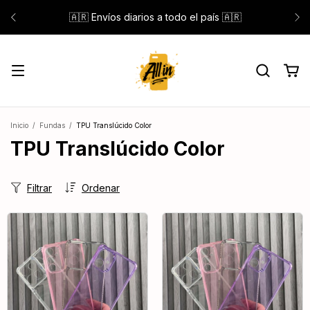
🇦🇷 Envíos diarios a todo el país 🇦🇷
Inicio
/
Fundas
/
TPU Translúcido Color
TPU Translúcido Color
Filtrar
Ordenar