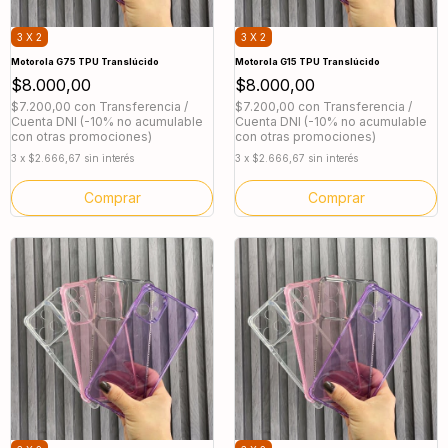
3 X 2
3 X 2
Motorola G75 TPU Translúcido
Motorola G15 TPU Translúcido
$8.000,00
$8.000,00
$7.200,00
con
Transferencia /
$7.200,00
con
Transferencia /
Cuenta DNI (-10% no acumulable
Cuenta DNI (-10% no acumulable
con otras promociones)
con otras promociones)
3
x
$2.666,67
sin interés
3
x
$2.666,67
sin interés
Comprar
Comprar