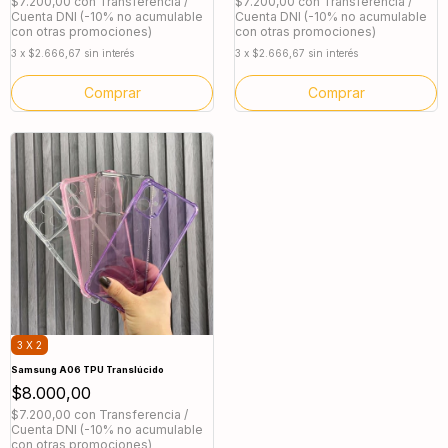
$7.200,00
con
Transferencia /
$7.200,00
con
Transferencia /
Cuenta DNI (-10% no acumulable
Cuenta DNI (-10% no acumulable
con otras promociones)
con otras promociones)
3
x
$2.666,67
sin interés
3
x
$2.666,67
sin interés
Comprar
Comprar
3 X 2
Samsung A06 TPU Translúcido
$8.000,00
$7.200,00
con
Transferencia /
Cuenta DNI (-10% no acumulable
con otras promociones)