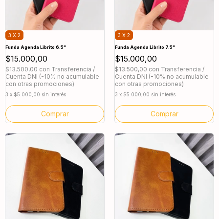
3 X 2
3 X 2
Funda Agenda Librito 6.5"
Funda Agenda Librito 7.5"
$15.000,00
$15.000,00
$13.500,00
con
Transferencia /
$13.500,00
con
Transferencia /
Cuenta DNI (-10% no acumulable
Cuenta DNI (-10% no acumulable
con otras promociones)
con otras promociones)
3
x
$5.000,00
sin interés
3
x
$5.000,00
sin interés