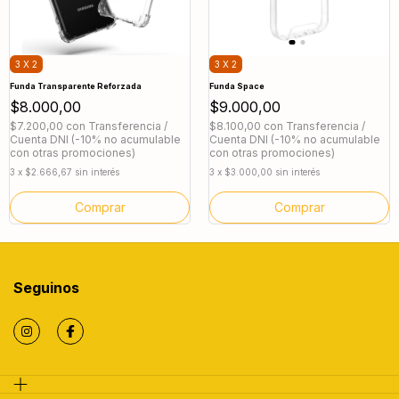
3 X 2
3 X 2
Funda Transparente Reforzada
Funda Space
$8.000,00
$9.000,00
$7.200,00
con
Transferencia /
$8.100,00
con
Transferencia /
Cuenta DNI (-10% no acumulable
Cuenta DNI (-10% no acumulable
con otras promociones)
con otras promociones)
3
x
$2.666,67
sin interés
3
x
$3.000,00
sin interés
Comprar
Comprar
Seguinos