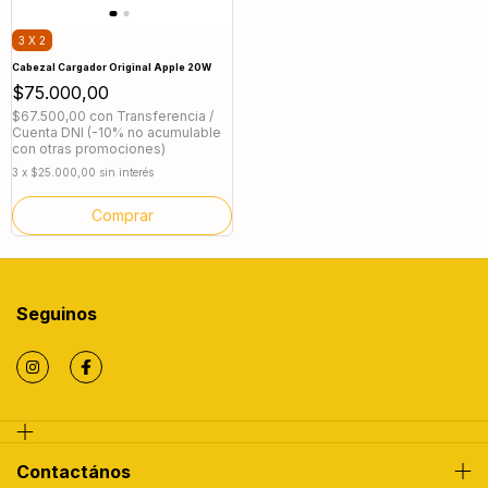
3 X 2
Cabezal Cargador Original Apple 20W
$75.000,00
$67.500,00
con
Transferencia /
Cuenta DNI (-10% no acumulable
con otras promociones)
3
x
$25.000,00
sin interés
Seguinos
Contactános