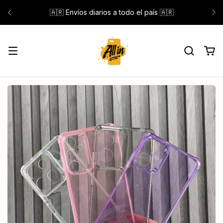
🇦🇷 Envíos diarios a todo el país 🇦🇷