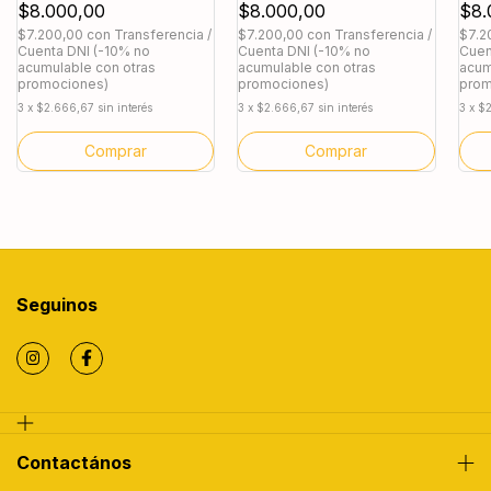
$8.000,00
$8.000,00
$8.
$7.200,00
con
Transferencia /
$7.200,00
con
Transferencia /
$7.2
Cuenta DNI (-10% no
Cuenta DNI (-10% no
Cuen
acumulable con otras
acumulable con otras
acum
promociones)
promociones)
prom
3
x
$2.666,67
sin interés
3
x
$2.666,67
sin interés
3
x
$2
Comprar
Comprar
Seguinos
Contactános