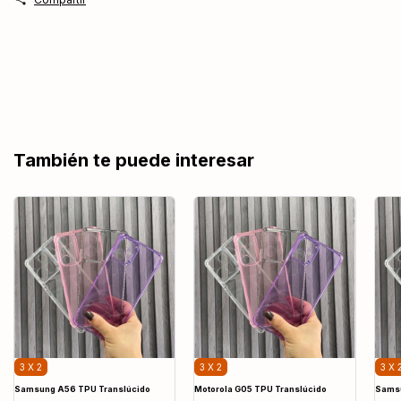
También te puede interesar
3 X 2
3 X 2
3 X 
Samsung A56 TPU Translúcido
Motorola G05 TPU Translúcido
Samsu