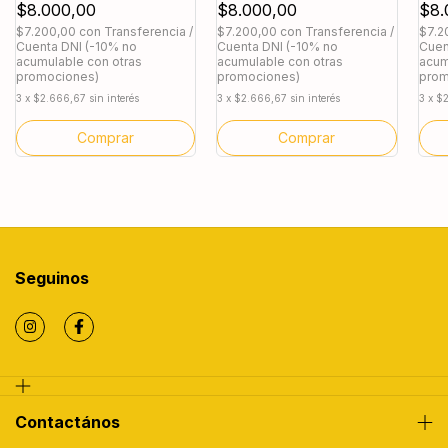
$8.000,00
$8.000,00
$8.
$7.200,00
con
Transferencia /
$7.200,00
con
Transferencia /
$7.2
Cuenta DNI (-10% no
Cuenta DNI (-10% no
Cuen
acumulable con otras
acumulable con otras
acum
promociones)
promociones)
prom
3
x
$2.666,67
sin interés
3
x
$2.666,67
sin interés
3
x
$2
Comprar
Comprar
Seguinos
Contactános