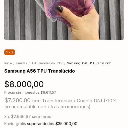
3 X 2
Inicio
/
Fundas
/
TPU Translúcido Color
/
Samsung A56 TPU Translúcido
Samsung A56 TPU Translúcido
$8.000,00
Precio sin impuestos
$6.611,57
$7.200,00
con
Transferencia / Cuenta DNI (-10%
no acumulable con otras promociones)
3
x
$2.666,67
sin interés
Envío gratis
superando los
$35.000,00