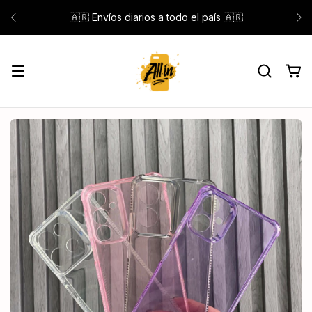
🇦🇷 Envíos diarios a todo el país 🇦🇷