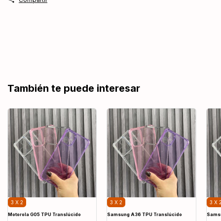
También te puede interesar
3 X 2
3 X 2
3 X 
Motorola G05 TPU Translúcido
Samsung A36 TPU Translúcido
Samsu