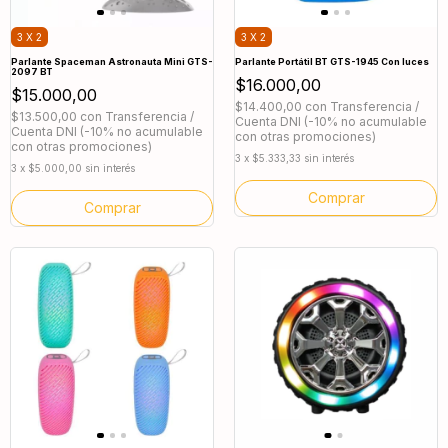
3 X 2
3 X 2
Parlante Spaceman Astronauta Mini GTS-
Parlante Portátil BT GTS-1945 Con luces
2097 BT
$16.000,00
$15.000,00
$14.400,00
con
Transferencia /
$13.500,00
con
Transferencia /
Cuenta DNI (-10% no acumulable
Cuenta DNI (-10% no acumulable
con otras promociones)
con otras promociones)
3
x
$5.333,33
sin interés
3
x
$5.000,00
sin interés
Comprar