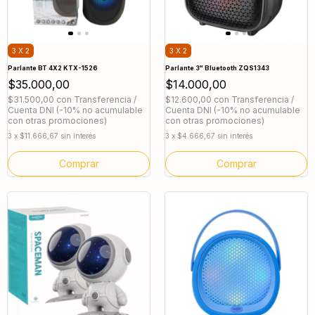
3 X 2
3 X 2
Parlante BT 4X2 KTX-1526
Parlante 3" Bluetooth ZQS1343
$35.000,00
$14.000,00
$31.500,00
con
Transferencia /
$12.600,00
con
Transferencia /
Cuenta DNI (-10% no acumulable
Cuenta DNI (-10% no acumulable
con otras promociones)
con otras promociones)
3
x
$11.666,67
sin interés
3
x
$4.666,67
sin interés