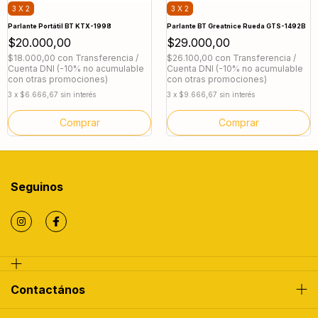
3 X 2
3 X 2
Parlante Portátil BT KTX-1998
Parlante BT Greatnice Rueda GTS-1492B
$20.000,00
$29.000,00
$18.000,00
con
Transferencia /
$26.100,00
con
Transferencia /
Cuenta DNI (-10% no acumulable
Cuenta DNI (-10% no acumulable
con otras promociones)
con otras promociones)
3
x
$6.666,67
sin interés
3
x
$9.666,67
sin interés
Comprar
Seguinos
Contactános