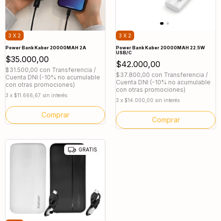
3 X 2
3 X 2
Power Bank Kaber 20000MAH 2A
Power Bank Kaber 20000MAH 22.5W
USB/C
$35.000,00
$42.000,00
$31.500,00
con
Transferencia /
$37.800,00
con
Transferencia /
Cuenta DNI (-10% no acumulable
Cuenta DNI (-10% no acumulable
con otras promociones)
con otras promociones)
3
x
$11.666,67
sin interés
3
x
$14.000,00
sin interés
Comprar
GRATIS