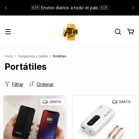
🇦🇷 Envíos diarios a todo el país 🇦🇷
Inicio
/
Cargadores y cables
/
Portátiles
Portátiles
Filtrar
Ordenar
GRATIS
GRATIS