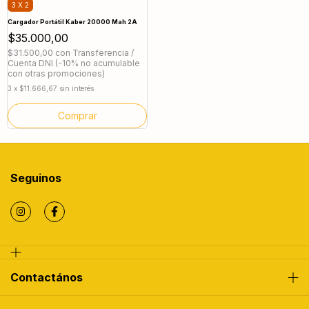
3 X 2
Cargador Portátil Kaber 20000 Mah 2A
$35.000,00
$31.500,00
con
Transferencia /
Cuenta DNI (-10% no acumulable
con otras promociones)
3
x
$11.666,67
sin interés
Comprar
Seguinos
Contactános