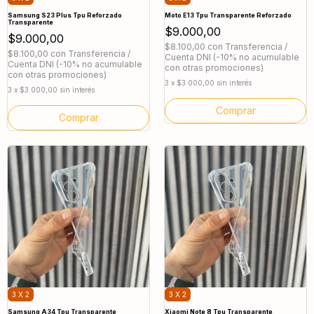
Samsung S23 Plus Tpu Reforzado
Moto E13 Tpu Transparente Reforzado
Transparente
$9.000,00
$9.000,00
$8.100,00
con
Transferencia /
$8.100,00
con
Transferencia /
Cuenta DNI (-10% no acumulable
Cuenta DNI (-10% no acumulable
con otras promociones)
con otras promociones)
3
x
$3.000,00
sin interés
3
x
$3.000,00
sin interés
3 X 2
3 X 2
Samsung A34 Tpu Transparente
Xiaomi Note 8 Tpu Transparente