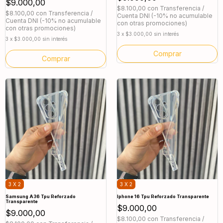
$9.000,00
$8.100,00
con
Transferencia /
$8.100,00
con
Transferencia /
Cuenta DNI (-10% no acumulable
Cuenta DNI (-10% no acumulable
con otras promociones)
con otras promociones)
3
x
$3.000,00
sin interés
3
x
$3.000,00
sin interés
3 X 2
3 X 2
Samsung A36 Tpu Reforzado
Iphone 16 Tpu Reforzado Transparente
Transparente
$9.000,00
$9.000,00
$8.100,00
con
Transferencia /