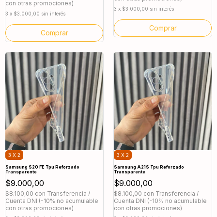
con otras promociones)
3
x
$3.000,00
sin interés
3
x
$3.000,00
sin interés
3 X 2
3 X 2
Samsung S20 FE Tpu Reforzado
Samsung A21S Tpu Reforzado
Transparente
Transparente
$9.000,00
$9.000,00
$8.100,00
con
Transferencia /
$8.100,00
con
Transferencia /
Cuenta DNI (-10% no acumulable
Cuenta DNI (-10% no acumulable
con otras promociones)
con otras promociones)