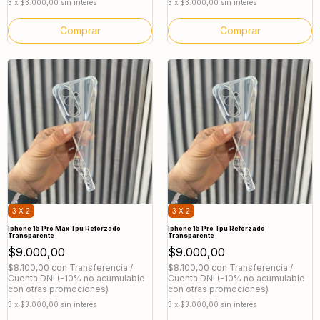
3
x
$3.000,00
sin interés
3
x
$3.000,00
sin interés
3 X 2
3 X 2
Iphone 15 Pro Max Tpu Reforzado
Iphone 15 Pro Tpu Reforzado
Transparente
Transparente
$9.000,00
$9.000,00
$8.100,00
con
Transferencia /
$8.100,00
con
Transferencia /
Cuenta DNI (-10% no acumulable
Cuenta DNI (-10% no acumulable
con otras promociones)
con otras promociones)
3
x
$3.000,00
sin interés
3
x
$3.000,00
sin interés