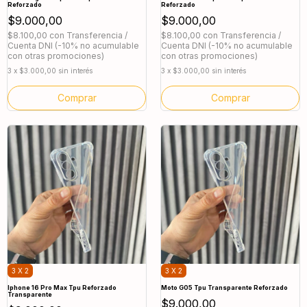
Reforzado
Reforzado
$9.000,00
$9.000,00
$8.100,00
con
Transferencia /
$8.100,00
con
Transferencia /
Cuenta DNI (-10% no acumulable
Cuenta DNI (-10% no acumulable
con otras promociones)
con otras promociones)
3
x
$3.000,00
sin interés
3
x
$3.000,00
sin interés
3 X 2
3 X 2
Iphone 16 Pro Max Tpu Reforzado
Moto G05 Tpu Transparente Reforzado
Transparente
$9.000,00