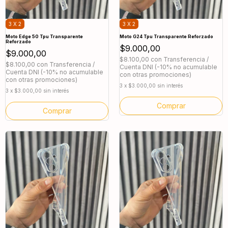
3 X 2
3 X 2
Moto Edge 50 Tpu Transparente
Moto G24 Tpu Transparente Reforzado
Reforzado
$9.000,00
$9.000,00
$8.100,00
con
Transferencia /
$8.100,00
con
Transferencia /
Cuenta DNI (-10% no acumulable
Cuenta DNI (-10% no acumulable
con otras promociones)
con otras promociones)
3
x
$3.000,00
sin interés
3
x
$3.000,00
sin interés