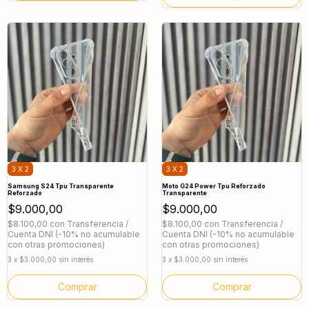
3 X 2
3 X 2
Samsung S24 Tpu Transparente
Moto G24 Power Tpu Reforzado
Reforzado
Transparente
$9.000,00
$9.000,00
$8.100,00
con
Transferencia /
$8.100,00
con
Transferencia /
Cuenta DNI (-10% no acumulable
Cuenta DNI (-10% no acumulable
con otras promociones)
con otras promociones)
3
x
$3.000,00
sin interés
3
x
$3.000,00
sin interés