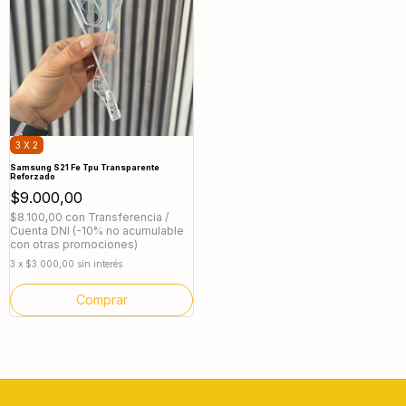
3 X 2
Samsung S21 Fe Tpu Transparente
Reforzado
$9.000,00
$8.100,00
con
Transferencia /
Cuenta DNI (-10% no acumulable
con otras promociones)
3
x
$3.000,00
sin interés