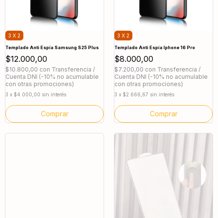
3 X 2
3 X 2
Templado Anti Espía Samsung S25 Plus
Templado Anti Espía Iphone 16 Pro
$12.000,00
$8.000,00
$10.800,00
con
Transferencia /
$7.200,00
con
Transferencia /
Cuenta DNI (-10% no acumulable
Cuenta DNI (-10% no acumulable
con otras promociones)
con otras promociones)
3
x
$4.000,00
sin interés
3
x
$2.666,67
sin interés