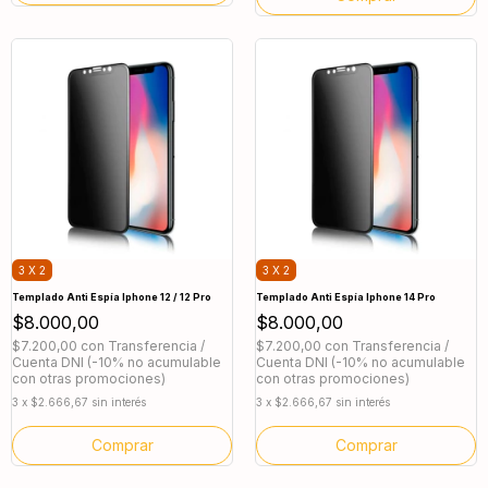
3 X 2
3 X 2
Templado Anti Espía Iphone 12 / 12 Pro
Templado Anti Espía Iphone 14 Pro
$8.000,00
$8.000,00
$7.200,00
con
Transferencia /
$7.200,00
con
Transferencia /
Cuenta DNI (-10% no acumulable
Cuenta DNI (-10% no acumulable
con otras promociones)
con otras promociones)
3
x
$2.666,67
sin interés
3
x
$2.666,67
sin interés