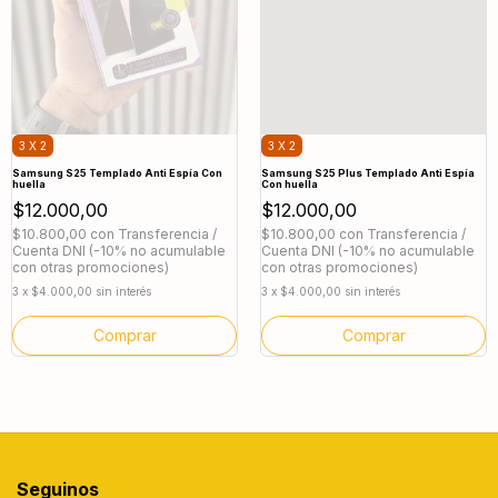
3 X 2
3 X 2
Samsung S25 Templado Anti Espía Con
Samsung S25 Plus Templado Anti Espía
huella
Con huella
$12.000,00
$12.000,00
$10.800,00
con
Transferencia /
$10.800,00
con
Transferencia /
Cuenta DNI (-10% no acumulable
Cuenta DNI (-10% no acumulable
con otras promociones)
con otras promociones)
3
x
$4.000,00
sin interés
3
x
$4.000,00
sin interés
Seguinos