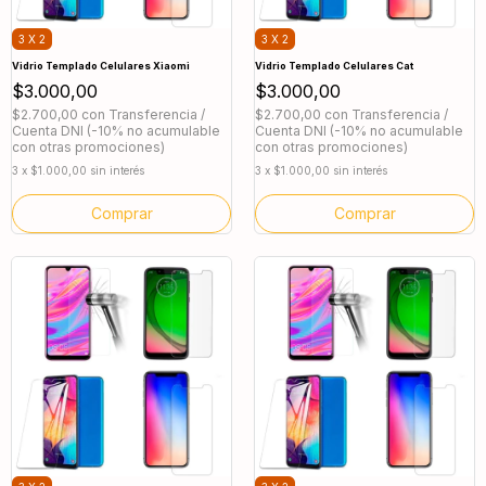
3 X 2
3 X 2
Vidrio Templado Celulares Xiaomi
Vidrio Templado Celulares Cat
$3.000,00
$3.000,00
$2.700,00
con
Transferencia /
$2.700,00
con
Transferencia /
Cuenta DNI (-10% no acumulable
Cuenta DNI (-10% no acumulable
con otras promociones)
con otras promociones)
3
x
$1.000,00
sin interés
3
x
$1.000,00
sin interés
Comprar
Comprar