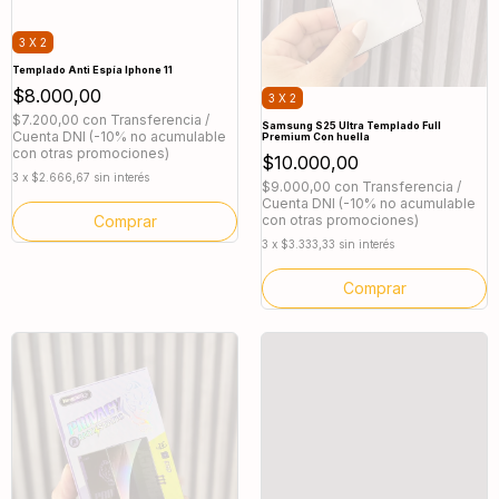
3 X 2
Templado Anti Espía Iphone 11
$8.000,00
3 X 2
$7.200,00
con
Transferencia /
Samsung S25 Ultra Templado Full
Cuenta DNI (-10% no acumulable
Premium Con huella
con otras promociones)
$10.000,00
3
x
$2.666,67
sin interés
$9.000,00
con
Transferencia /
Cuenta DNI (-10% no acumulable
con otras promociones)
3
x
$3.333,33
sin interés