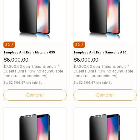
3 X 2
3 X 2
Templado Anti Espía Motorola G55
Templado Anti Espía Samsung A36
$8.000,00
$8.000,00
$7.200,00
con
Transferencia /
$7.200,00
con
Transferencia /
Cuenta DNI (-10% no acumulable
Cuenta DNI (-10% no acumulable
con otras promociones)
con otras promociones)
3
x
$2.666,67
sin interés
3
x
$2.666,67
sin interés