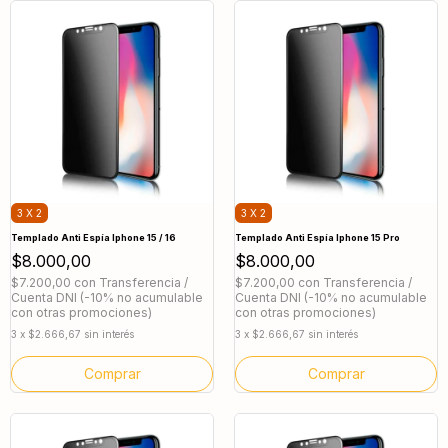
3 X 2
3 X 2
Templado Anti Espía Iphone 15 / 16
Templado Anti Espía Iphone 15 Pro
$8.000,00
$8.000,00
$7.200,00
con
Transferencia /
$7.200,00
con
Transferencia /
Cuenta DNI (-10% no acumulable
Cuenta DNI (-10% no acumulable
con otras promociones)
con otras promociones)
3
x
$2.666,67
sin interés
3
x
$2.666,67
sin interés