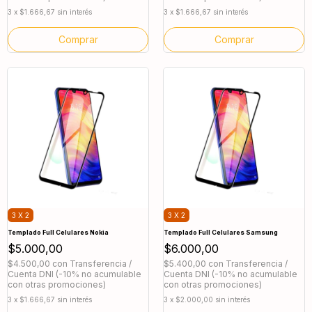
3
x
$1.666,67
sin interés
3
x
$1.666,67
sin interés
Comprar
Comprar
3 X 2
3 X 2
Templado Full Celulares Nokia
Templado Full Celulares Samsung
$5.000,00
$6.000,00
$4.500,00
con
Transferencia /
$5.400,00
con
Transferencia /
Cuenta DNI (-10% no acumulable
Cuenta DNI (-10% no acumulable
con otras promociones)
con otras promociones)
3
x
$1.666,67
sin interés
3
x
$2.000,00
sin interés