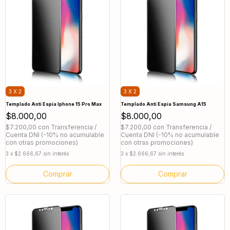
3 X 2
3 X 2
Templado Anti Espía Iphone 15 Pro Max
Templado Anti Espía Samsung A15
$8.000,00
$8.000,00
$7.200,00
con
Transferencia /
$7.200,00
con
Transferencia /
Cuenta DNI (-10% no acumulable
Cuenta DNI (-10% no acumulable
con otras promociones)
con otras promociones)
3
x
$2.666,67
sin interés
3
x
$2.666,67
sin interés