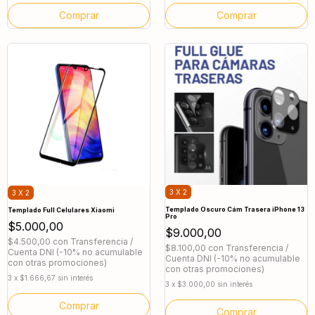
Comprar
Comprar
3 X 2
3 X 2
Templado Oscuro Cám Trasera iPhone 13
Templado Full Celulares Xiaomi
Pro
$5.000,00
$9.000,00
$4.500,00
con
Transferencia /
$8.100,00
con
Transferencia /
Cuenta DNI (-10% no acumulable
Cuenta DNI (-10% no acumulable
con otras promociones)
con otras promociones)
3
x
$1.666,67
sin interés
3
x
$3.000,00
sin interés
Comprar