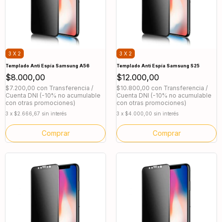
3 X 2
3 X 2
Templado Anti Espía Samsung A56
Templado Anti Espía Samsung S25
$8.000,00
$12.000,00
$7.200,00
con
Transferencia /
$10.800,00
con
Transferencia /
Cuenta DNI (-10% no acumulable
Cuenta DNI (-10% no acumulable
con otras promociones)
con otras promociones)
3
x
$2.666,67
sin interés
3
x
$4.000,00
sin interés