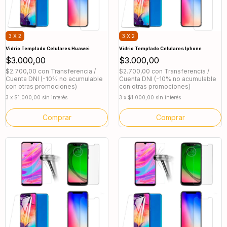
3 X 2
3 X 2
Vidrio Templado Celulares Huawei
Vidrio Templado Celulares Iphone
$3.000,00
$3.000,00
$2.700,00
con
Transferencia /
$2.700,00
con
Transferencia /
Cuenta DNI (-10% no acumulable
Cuenta DNI (-10% no acumulable
con otras promociones)
con otras promociones)
3
x
$1.000,00
sin interés
3
x
$1.000,00
sin interés
Comprar
Comprar