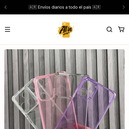
🇦🇷 Envíos diarios a todo el país 🇦🇷