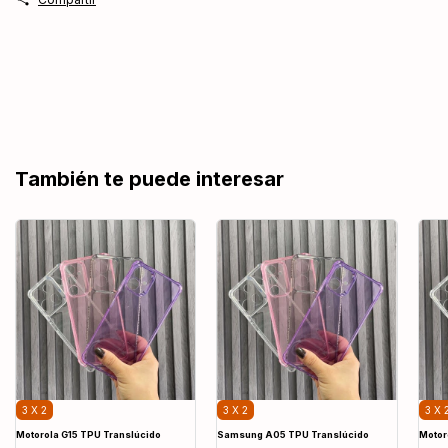
También te puede interesar
3 X 2
3 X 2
3 X 
Motorola G15 TPU Translúcido
Samsung A05 TPU Translúcido
Motor