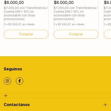
$8.000,00
$8.000,00
$8.
$7.200,00
con
Transferencia /
$7.200,00
con
Transferencia /
$7.2
Cuenta DNI (-10% no
Cuenta DNI (-10% no
Cuen
acumulable con otras
acumulable con otras
acum
promociones)
promociones)
prom
3
x
$2.666,67
sin interés
3
x
$2.666,67
sin interés
3
x
$2
Comprar
Comprar
Seguinos
Contactános