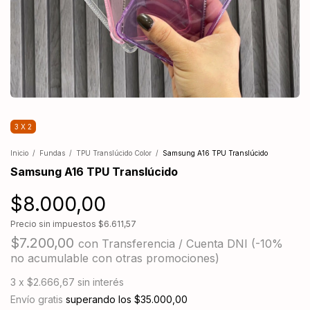
3 X 2
Inicio
/
Fundas
/
TPU Translúcido Color
/
Samsung A16 TPU Translúcido
Samsung A16 TPU Translúcido
$8.000,00
Precio sin impuestos
$6.611,57
$7.200,00
con
Transferencia / Cuenta DNI (-10%
no acumulable con otras promociones)
3
x
$2.666,67
sin interés
Envío gratis
superando los
$35.000,00