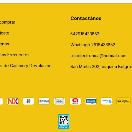
Contactános
comprar
icate
542916433852
enos
Whatsapp 2916433852
tas Frecuentes
allinelectronica@hotmail.com
cas de Cambio y Devolución
San Martín 202, esquina Belgra