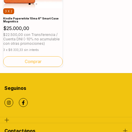
3 X 2
Kindle Paperwhite 10ma 6" Smart Case
Magnética
$25.000,00
$22.500,00
con
Transferencia /
Cuenta DNI (-10% no acumulable
con otras promociones)
3
x
$8.333,33
sin interés
Comprar
Seguinos
Contactános