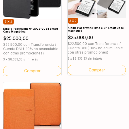
3 X 2
3 X 2
Kindle Paperwhite 11ma 6.8" Smart Case
Kindle Paperwhite 6" 2022-2024 Smart
Magnética
Case Magnética
$25.000,00
$25.000,00
$22.500,00
con
Transferencia /
$22.500,00
con
Transferencia /
Cuenta DNI (-10% no acumulable
Cuenta DNI (-10% no acumulable
con otras promociones)
con otras promociones)
3
x
$8.333,33
sin interés
3
x
$8.333,33
sin interés
Comprar
Comprar