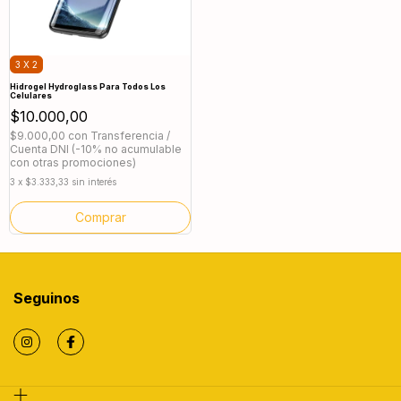
3 X 2
Hidrogel Hydroglass Para Todos Los
Celulares
$10.000,00
$9.000,00
con
Transferencia /
Cuenta DNI (-10% no acumulable
con otras promociones)
3
x
$3.333,33
sin interés
Seguinos