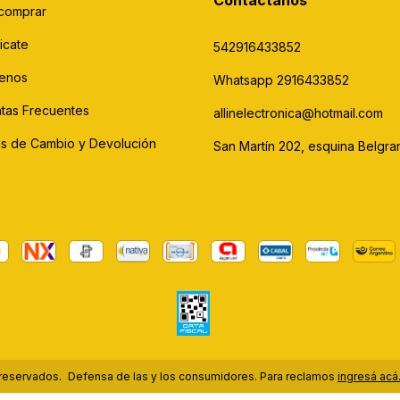
Contactános
comprar
icate
542916433852
enos
Whatsapp 2916433852
tas Frecuentes
allinelectronica@hotmail.com
cas de Cambio y Devolución
San Martín 202, esquina Belgra
 reservados.
Defensa de las y los consumidores. Para reclamos
ingresá acá