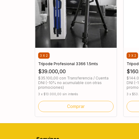
3 X 2
3 X 2
Trípode Profesional 3366 1.5mts
Trípod
$39.000,00
$160
$35.100,00
con
Transferencia / Cuenta
$144.
DNI (-10% no acumulable con otras
DNI (-
promociones)
promo
3
x
$13.000,00
sin interés
3
x
$53.