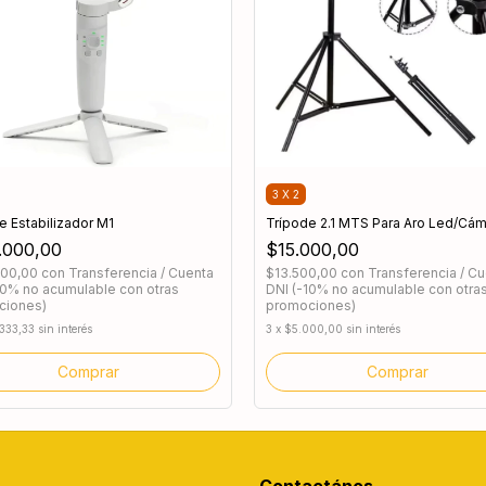
3 X 2
e Estabilizador M1
Trípode 2.1 MTS Para Aro Led/Cám
.000,00
$15.000,00
000,00
con
Transferencia / Cuenta
$13.500,00
con
Transferencia / C
10% no acumulable con otras
DNI (-10% no acumulable con otra
ciones)
promociones)
333,33
sin interés
3
x
$5.000,00
sin interés