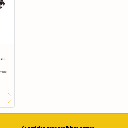
ara
uenta
s