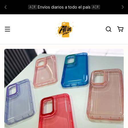
🇦🇷 Envíos diarios a todo el país 🇦🇷