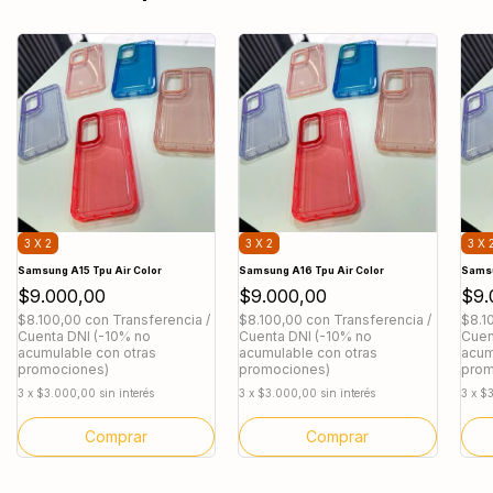
3 X 2
3 X 2
3 X 
Samsung A15 Tpu Air Color
Samsung A16 Tpu Air Color
Samsu
$9.000,00
$9.000,00
$9.
$8.100,00
con
Transferencia /
$8.100,00
con
Transferencia /
$8.1
Cuenta DNI (-10% no
Cuenta DNI (-10% no
Cuen
acumulable con otras
acumulable con otras
acum
promociones)
promociones)
prom
3
x
$3.000,00
sin interés
3
x
$3.000,00
sin interés
3
x
$3
Comprar
Comprar