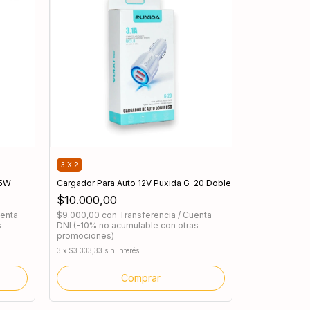
3 X 2
45W
Cargador Para Auto 12V Puxida G-20 Doble USB 3.1 QC
$10.000,00
uenta
$9.000,00
con
Transferencia / Cuenta
s
DNI (-10% no acumulable con otras
promociones)
3
x
$3.333,33
sin interés