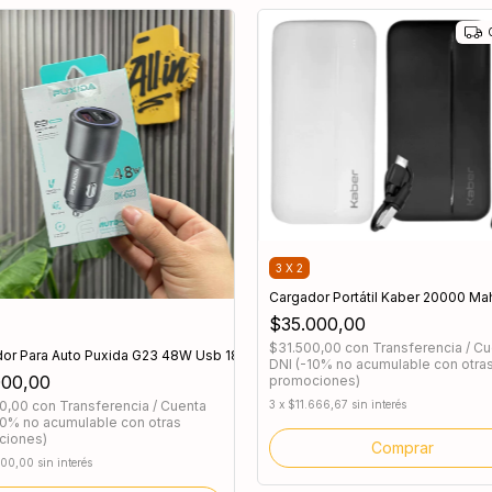
3 X 2
Cargador Portátil Kaber 20000 Ma
$35.000,00
$31.500,00
con
Transferencia / C
 30w
or Para Auto Puxida G23 48W Usb 18w / Usb-C 30w
DNI (-10% no acumulable con otra
000,00
promociones)
00,00
con
Transferencia / Cuenta
3
x
$11.666,67
sin interés
10% no acumulable con otras
ciones)
Comprar
000,00
sin interés