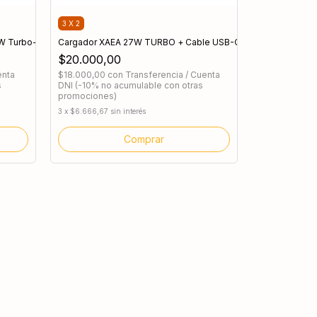
3 X 2
W Turbo- Tipo C a tipo C
Cargador XAEA 27W TURBO + Cable USB-C
$20.000,00
enta
$18.000,00
con
Transferencia / Cuenta
s
DNI (-10% no acumulable con otras
promociones)
3
x
$6.666,67
sin interés
Comprar