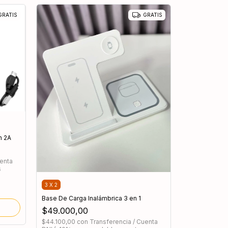
GRATIS
GRATIS
h 2A
uenta
s
3 X 2
Base De Carga Inalámbrica 3 en 1
$49.000,00
$44.100,00
con
Transferencia / Cuenta