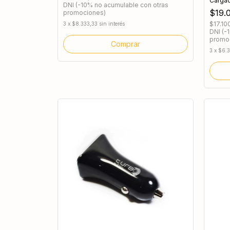
Carga
DNI (-10% no acumulable con otras
$19.
promociones)
$17.10
3
x
$8.333,33
sin interés
DNI (-
promo
3
x
$6.3