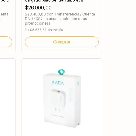
ipo C
Cargador Auto Send+ Turbo 45w
$26.000,00
uenta
$23.400,00
con
Transferencia / Cuenta
s
DNI (-10% no acumulable con otras
promociones)
3
x
$8.666,67
sin interés