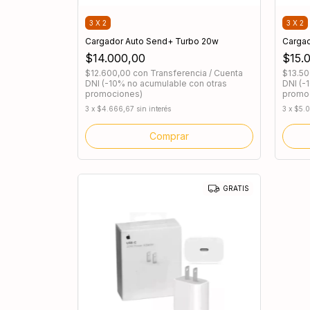
3 X 2
3 X 2
Cargador Auto Send+ Turbo 20w
Cargad
$14.000,00
$15.
$12.600,00
con
Transferencia / Cuenta
$13.5
DNI (-10% no acumulable con otras
DNI (-
promociones)
promo
3
x
$4.666,67
sin interés
3
x
$5.
GRATIS