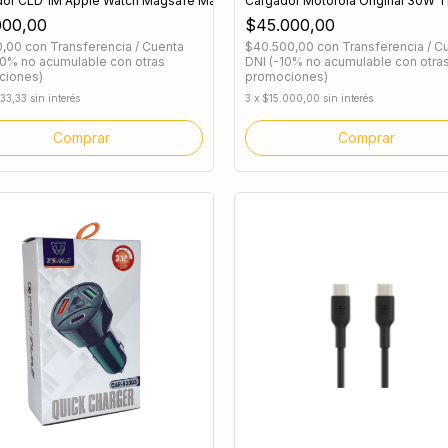
dor CLD 1M Apple Watch Magsafe Magnético
Cargador Motorola Original 30W T
000,00
$45.000,00
0,00
con
Transferencia / Cuenta
$40.500,00
con
Transferencia / C
10% no acumulable con otras
DNI (-10% no acumulable con otra
ciones)
promociones)
33,33
sin interés
3
x
$15.000,00
sin interés