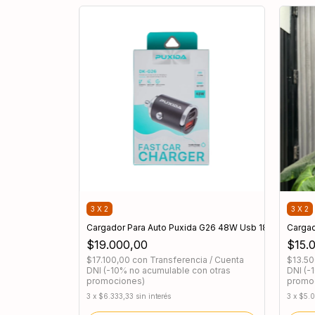
3 X 2
3 X 2
Cargador Para Auto Puxida G26 48W Usb 18w / Usb-C
Cargad
$19.000,00
$15.
$17.100,00
con
Transferencia / Cuenta
$13.5
DNI (-10% no acumulable con otras
DNI (-
promociones)
promo
3
x
$6.333,33
sin interés
3
x
$5.