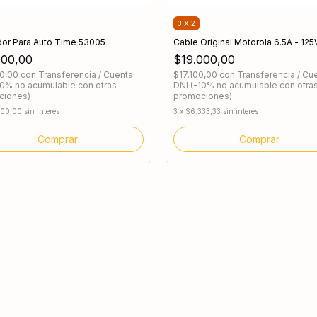
3 X 2
or Para Auto Time 53005
Cable Original Motorola 6.5A - 125
000,00
$19.000,00
00,00
con
Transferencia / Cuenta
$17.100,00
con
Transferencia / Cu
10% no acumulable con otras
DNI (-10% no acumulable con otra
ciones)
promociones)
000,00
sin interés
3
x
$6.333,33
sin interés