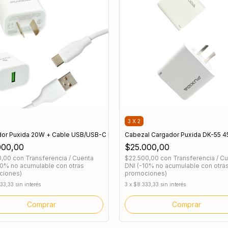
3 X 2
dor Puxida 20W + Cable USB/USB-C DK-09
Cabezal Cargador Puxida DK-55 
000,00
$25.000,00
0,00
con
Transferencia / Cuenta
$22.500,00
con
Transferencia / C
10% no acumulable con otras
DNI (-10% no acumulable con otra
ciones)
promociones)
33,33
sin interés
3
x
$8.333,33
sin interés