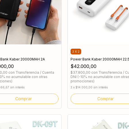
3 X 2
 Bank Kaber 20000MAH 2A
Power Bank Kaber 20000MAH 22.
000,00
$42.000,00
00,00
con
Transferencia / Cuenta
$37.800,00
con
Transferencia / C
10% no acumulable con otras
DNI (-10% no acumulable con otra
ciones)
promociones)
666,67
sin interés
3
x
$14.000,00
sin interés
Comprar