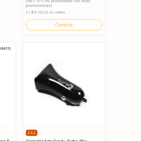
DNI (-10% no acumulable con otras
promociones)
3
x
$16.333,33
sin interés
GRATIS
3 X 2