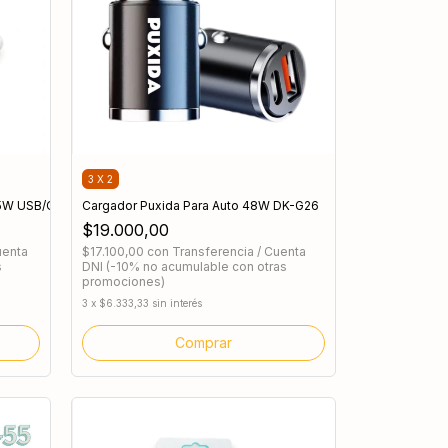
3 X 2
5W USB/C
Cargador Puxida Para Auto 48W DK-G26
$19.000,00
uenta
$17.100,00
con
Transferencia / Cuenta
s
DNI (-10% no acumulable con otras
promociones)
3
x
$6.333,33
sin interés