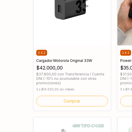
3 X 2
3 X 2
Cargador Motorola Original 33W
Power
$42.000,00
$35.
$37.800,00
con
Transferencia / Cuenta
$31.5
DNI (-10% no acumulable con otras
DNI (-
promociones)
promo
3
x
$14.000,00
sin interés
3
x
$11.