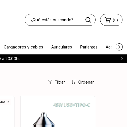
(
0
)
Cargadores y cables
Auriculares
Parlantes
Accesorios
:00hs
Filtrar
Ordenar
GRATIS