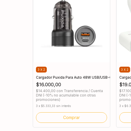
3 X 2
3 X 2
Cargador Puxida Para Auto 48W USB/USB-C DK-G25
Carga
$16.000,00
$19.
$14.400,00
con
Transferencia / Cuenta
$17.10
DNI (-10% no acumulable con otras
DNI (-
promociones)
promo
3
x
$5.333,33
sin interés
3
x
$6.3