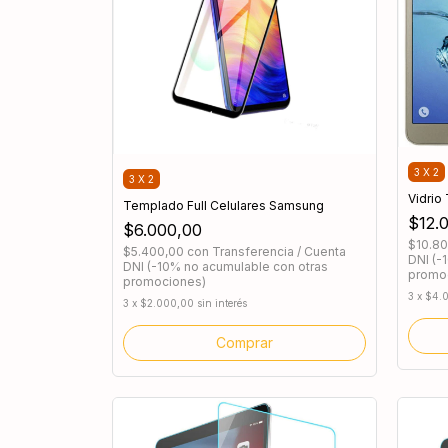
3 X 2
3 X 2
Vidrio
Templado Full Celulares Samsung
$12.
$6.000,00
$10.8
$5.400,00
con
Transferencia / Cuenta
DNI (-
DNI (-10% no acumulable con otras
promo
promociones)
3
x
$4.
3
x
$2.000,00
sin interés
Comprar