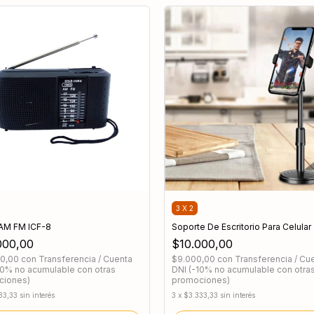
3 X 2
AM FM ICF-8
Soporte De Escritorio Para Celular
000,00
$10.000,00
00,00
con
Transferencia / Cuenta
$9.000,00
con
Transferencia / Cu
10% no acumulable con otras
DNI (-10% no acumulable con otra
ciones)
promociones)
33,33
sin interés
3
x
$3.333,33
sin interés