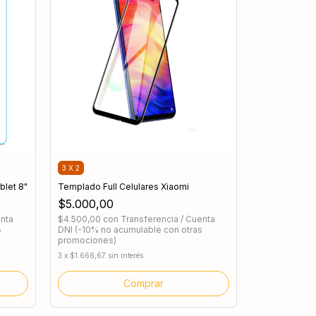
3 X 2
blet 8"
Templado Full Celulares Xiaomi
$5.000,00
enta
$4.500,00
con
Transferencia / Cuenta
s
DNI (-10% no acumulable con otras
promociones)
3
x
$1.666,67
sin interés
Comprar