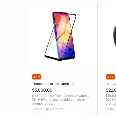
3 X 2
3 X 2
Templado Full Celulares LG
Radio 
$5.000,00
$22.
$4.500,00
con
Transferencia / Cuenta
$19.8
DNI (-10% no acumulable con otras
DNI (-
promociones)
promo
3
x
$1.666,67
sin interés
3
x
$7.3