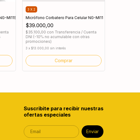
3 X 2
 NG-MI11S
Micrófono Corbatero Para Celular NG-MI11
$39.000,00
uenta
$35.100,00
con
Transferencia / Cuenta
s
DNI (-10% no acumulable con otras
promociones)
3
x
$13.000,00
sin interés
Suscribite para recibir nuestras
ofertas especiales