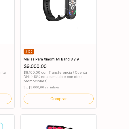
3 X 2
Mallas Para Xiaomi Mi Band 8 y 9
$9.000,00
enta
$8.100,00
con
Transferencia / Cuenta
s
DNI (-10% no acumulable con otras
promociones)
3
x
$3.000,00
sin interés
Comprar