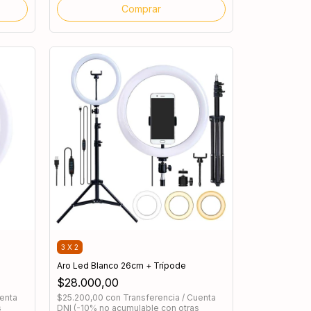
3 X 2
Aro Led Blanco 26cm + Trípode
$28.000,00
uenta
$25.200,00
con
Transferencia / Cuenta
s
DNI (-10% no acumulable con otras