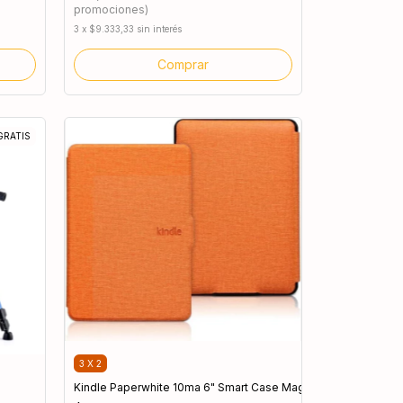
promociones)
3
x
$9.333,33
sin interés
GRATIS
3 X 2
Kindle Paperwhite 10ma 6" Smart Case Magnética