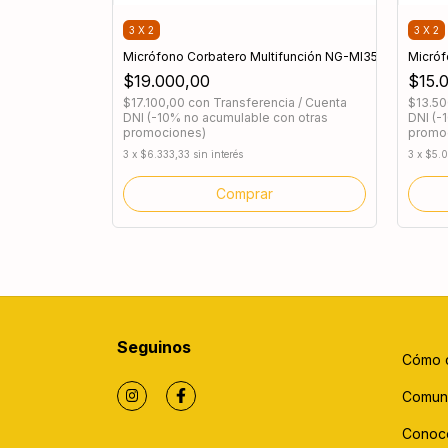
3 X 2
3 X 2
Micrófono Corbatero Multifunción NG-MI35S
Micróf
$19.000,00
$15.
$17.100,00
con
Transferencia / Cuenta
$13.5
DNI (-10% no acumulable con otras
DNI (-
promociones)
promo
3
x
$6.333,33
sin interés
3
x
$5.
Seguinos
Cómo 
Comun
Conoc