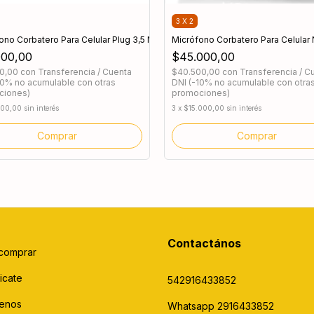
3 X 2
ono Corbatero Para Celular Plug 3,5 NG-MI35
Micrófono Corbatero Para Celular
000,00
$45.000,00
00,00
con
Transferencia / Cuenta
$40.500,00
con
Transferencia / C
10% no acumulable con otras
DNI (-10% no acumulable con otra
ciones)
promociones)
000,00
sin interés
3
x
$15.000,00
sin interés
Contactános
comprar
icate
542916433852
enos
Whatsapp 2916433852