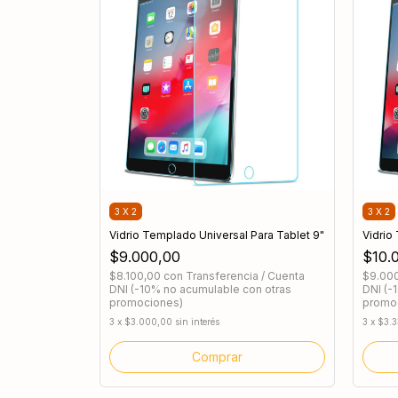
3 X 2
3 X 2
Vidrio Templado Universal Para Tablet 9"
Vidrio
$9.000,00
$10.
$8.100,00
con
Transferencia / Cuenta
$9.00
DNI (-10% no acumulable con otras
DNI (-
promociones)
promo
3
x
$3.000,00
sin interés
3
x
$3.3
Comprar