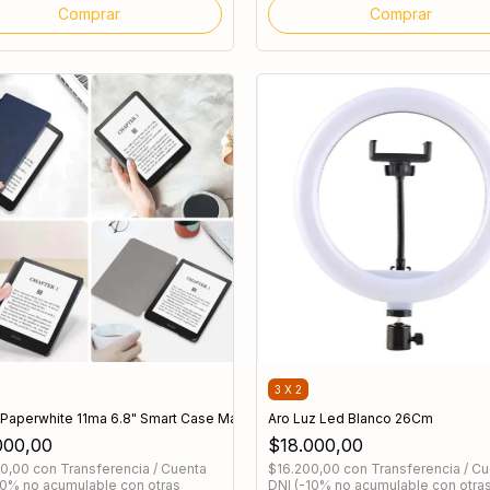
3 X 2
 Paperwhite 11ma 6.8" Smart Case Magnética
Aro Luz Led Blanco 26Cm
a
000,00
$18.000,00
00,00
con
Transferencia / Cuenta
$16.200,00
con
Transferencia / C
10% no acumulable con otras
DNI (-10% no acumulable con otra