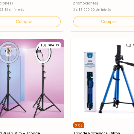
ciones)
promociones)
33,33
sin interés
3
x
$6.000,00
sin interés
Comprar
GRATIS
3 X 2
ed RGB 30Cm + Trípode
Trípode Profesional Ditron