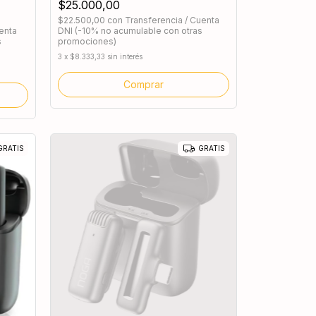
$25.000,00
$22.500,00
con
Transferencia / Cuenta
enta
DNI (-10% no acumulable con otras
s
promociones)
3
x
$8.333,33
sin interés
Comprar
GRATIS
GRATIS