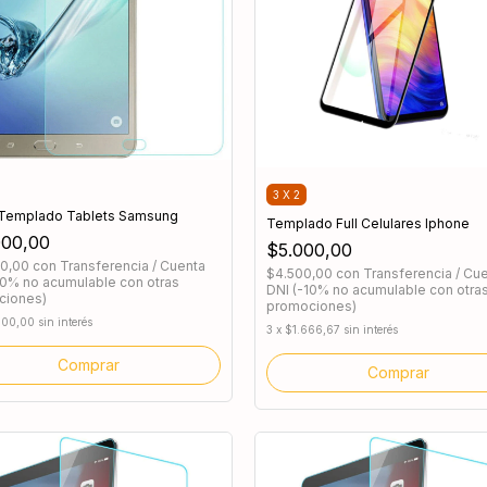
3 X 2
 Templado Tablets Samsung
Templado Full Celulares Iphone
000,00
$5.000,00
00,00
con
Transferencia / Cuenta
$4.500,00
con
Transferencia / Cu
10% no acumulable con otras
DNI (-10% no acumulable con otra
ciones)
promociones)
000,00
sin interés
3
x
$1.666,67
sin interés
Comprar
Comprar