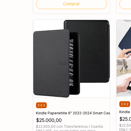
Comprar
3 X 2
3 X 2
Kindle
Kindle Paperwhite 6" 2022-2024 Smart Case Magnétic
$25.
$25.000,00
$22.5
$22.500,00
con
Transferencia / Cuenta
DNI (-
DNI (-10% no acumulable con otras