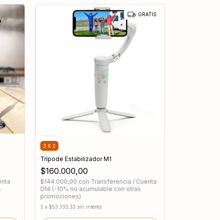
GRATIS
3 X 2
Trípode Estabilizador M1
$160.000,00
enta
$144.000,00
con
Transferencia / Cuenta
s
DNI (-10% no acumulable con otras
promociones)
3
x
$53.333,33
sin interés