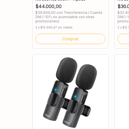
$44.000,00
$36.
$39.600,00
con
Transferencia / Cuenta
$32.4
DNI (-10% no acumulable con otras
DNI (-
promociones)
promo
3
x
$14.666,67
sin interés
3
x
$12