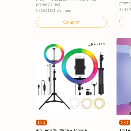
promo
promociones)
3
x
$8.3
3
x
$8.333,33
sin interés
Comprar
GRATIS
3 X 2
3 X 2
Aro Led RGB 36Cm + Trípode
Aro L