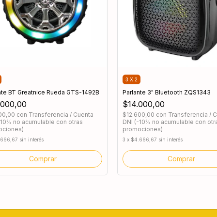
3 X 2
nte BT Greatnice Rueda GTS-1492B
Parlante 3" Bluetooth ZQS1343
.000,00
$14.000,00
100,00
con
Transferencia / Cuenta
$12.600,00
con
Transferencia / 
-10% no acumulable con otras
DNI (-10% no acumulable con otr
ociones)
promociones)
.666,67
sin interés
3
x
$4.666,67
sin interés