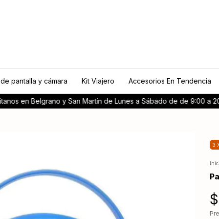
 de pantalla y cámara
Kit Viajero
Accesorios En Tendencia
tanos en Belgrano y San Martín de Lunes a Sábado de de 9:00 a 20
3 
Inic
Pa
$
Pr