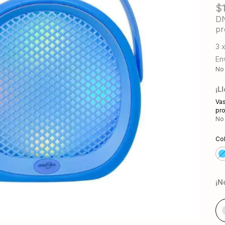
$
DN
pr
3
Env
No
¡L
Vas
pro
No
Co
¡N