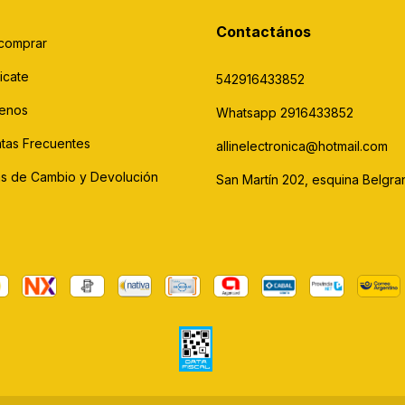
Contactános
comprar
icate
542916433852
enos
Whatsapp 2916433852
tas Frecuentes
allinelectronica@hotmail.com
cas de Cambio y Devolución
San Martín 202, esquina Belgra