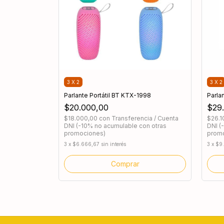
3 X 2
3 X 2
auta Mini GTS-2097 BT
Parlante Portátil BT KTX-1998
Parla
$20.000,00
$29
cia / Cuenta
$18.000,00
con
Transferencia / Cuenta
$26.
on otras
DNI (-10% no acumulable con otras
DNI (
promociones)
prom
3
x
$6.666,67
sin interés
3
x
$9
Comprar