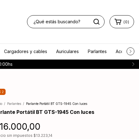
(
0
)
Cargadores y cables
Auriculares
Parlantes
Accesorios
:00hs
X 2
io
/
Parlantes
/
Parlante Portátil BT GTS-1945 Con luces
rlante Portátil BT GTS-1945 Con luces
16.000,00
ecio sin impuestos
$13.223,14