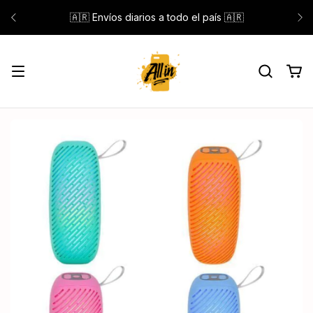
🇦🇷 Envíos diarios a todo el país 🇦🇷