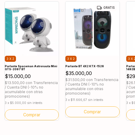
GRATIS
3 X 2
3 X 2
3 X 
Parlante Spaceman Astronauta Mini
Parlante BT 4X2 KTX-1526
Parla
GTS-2097 BT
1492
$35.000,00
$15.000,00
$29
$31.500,00
con
Transferencia
$13.500,00
con
Transferencia
$26.
/ Cuenta DNI (-10% no
/ Cuenta DNI (-10% no
/ Cu
acumulable con otras
acumulable con otras
acum
promociones)
promociones)
prom
3
x
$11.666,67
sin interés
3
x
$5.000,00
sin interés
3
x
$9