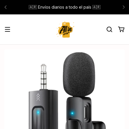
🇦🇷 Envíos diarios a todo el país 🇦🇷