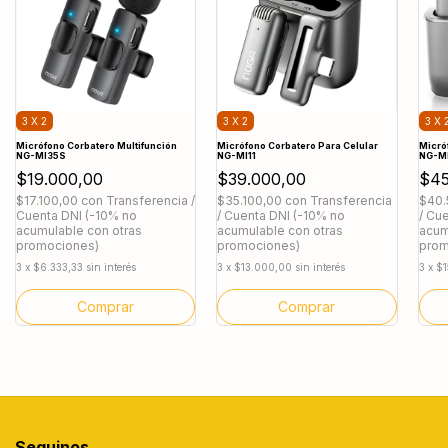
3 X 2
3 X 2
3 X 
Micrófono Corbatero Multifunción
Micrófono Corbatero Para Celular
Micró
NG-MI35S
NG-MI11
NG-MI
$19.000,00
$39.000,00
$45
$17.100,00
con
Transferencia /
$35.100,00
con
Transferencia
$40.
Cuenta DNI (-10% no
/ Cuenta DNI (-10% no
/ Cu
acumulable con otras
acumulable con otras
acum
promociones)
promociones)
prom
3
x
$6.333,33
sin interés
3
x
$13.000,00
sin interés
3
x
$1
Seguinos