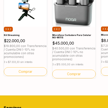
3 X 
3 X 2
3 X 2
Micro
Kit Streaming
Micrófono Corbatero Para Celular
NG-MI11S
$8.
$22.000,00
$45.000,00
$7.2
$19.800,00
con
Transferencia
$40.500,00
con
Transferencia
Cuen
/ Cuenta DNI (-10% no
/ Cuenta DNI (-10% no
acum
acumulable con otras
acumulable con otras
prom
promociones)
promociones)
3
x
$2
3
x
$7.333,33
sin interés
3
x
$15.000,00
sin interés
Seguinos