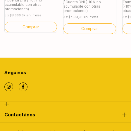
/ Cuenta DNI (-10% no
/ Cuenta DNI (-10% no
Tran
acumulable con otras
acumulable con otras
(-10
promociones)
promociones)
otra
3
x
$8.666,67
sin interés
3
x
$7.333,33
sin interés
3
x
$1
Seguinos
Contactános