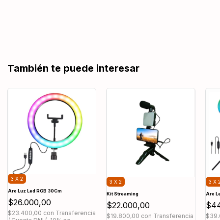
También te puede interesar
3 X 2
3 X 2
3 X 
Aro Luz Led RGB 30Cm
Kit Streaming
Aro L
$26.000,00
$22.000,00
$44
$23.400,00
con
Transferencia
$19.800,00
con
Transferencia
$39.