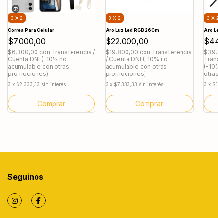
3 X 2
3 X 2
3 X 
Correa Para Celular
Aro Luz Led RGB 26Cm
Aro L
$7.000,00
$22.000,00
$44
$6.300,00
con
Transferencia /
$19.800,00
con
Transferencia
$39.
Cuenta DNI (-10% no
/ Cuenta DNI (-10% no
Tran
acumulable con otras
acumulable con otras
(-10
promociones)
promociones)
otra
3
x
$2.333,33
sin interés
3
x
$7.333,33
sin interés
3
x
$1
Seguinos