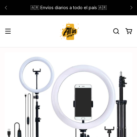
🇦🇷 Envíos diarios a todo el país 🇦🇷