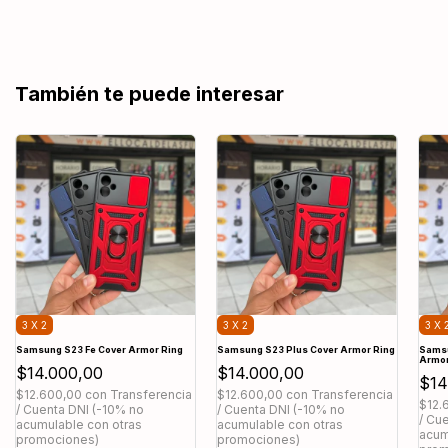
También te puede interesar
3 X 2
3 X 2
3 X 
Samsung S23 Fe Cover Armor Ring
Samsung S23 Plus Cover Armor Ring
Samsu
Armor
$14.000,00
$14.000,00
$14
$12.600,00
con
Transferencia
$12.600,00
con
Transferencia
$12.
/ Cuenta DNI (-10% no
/ Cuenta DNI (-10% no
/ Cu
acumulable con otras
acumulable con otras
acum
promociones)
promociones)