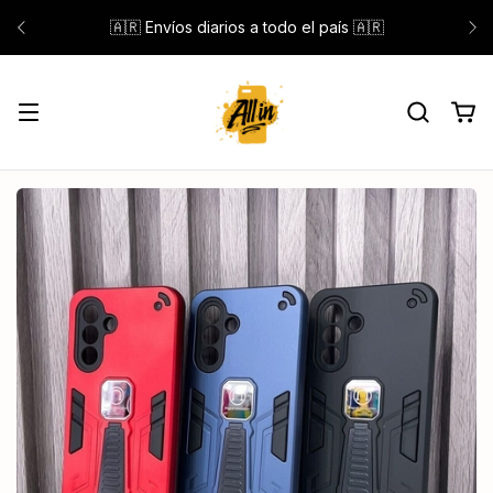
🇦🇷 Envíos diarios a todo el país 🇦🇷