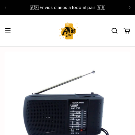
🇦🇷 Envíos diarios a todo el país 🇦🇷