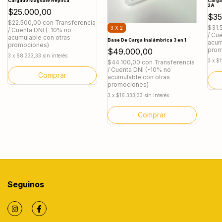
Carga
Cargado Magsafe Réplica
2A
$25.000,00
$35
$22.500,00
con
Transferencia
$31.
3 X 2
/ Cuenta DNI (-10% no
/ Cu
acumulable con otras
Base De Carga Inalámbrica 3 en 1
acum
promociones)
prom
$49.000,00
3
x
$8.333,33
sin interés
3
x
$1
$44.100,00
con
Transferencia
/ Cuenta DNI (-10% no
acumulable con otras
promociones)
3
x
$16.333,33
sin interés
Seguinos