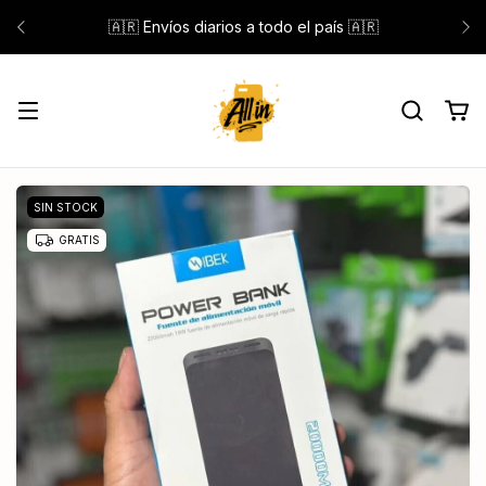
🇦🇷 Envíos diarios a todo el país 🇦🇷
SIN STOCK
GRATIS