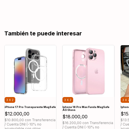
También te puede interesar
3 X 2
3 X 2
3 X 
iPhone 17 Pro Transparente MagSafe
Iphone 16 Pro Max Funda MagSafe
Iphon
AG Glass
$12.000,00
$15
$18.000,00
$10.800,00
con
Transferencia
$13.
$16.200,00
con
Transferencia
/ Cuenta DNI (-10% no
/ Cu
/ Cuenta DNI (-10% no
acumulable con otras
acum