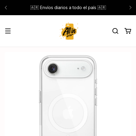
🇦🇷 Envíos diarios a todo el país 🇦🇷