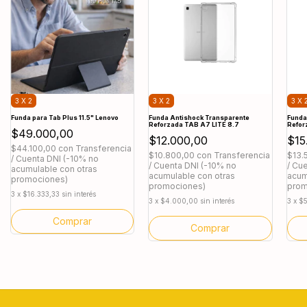
3 X 2
3 X 2
3 X 
Funda para Tab Plus 11.5" Lenovo
Funda Antishock Transparente
Funda
Reforzada TAB A7 LITE 8.7
Refor
$49.000,00
$12.000,00
$15
$44.100,00
con
Transferencia
$10.800,00
con
Transferencia
$13.
/ Cuenta DNI (-10% no
/ Cuenta DNI (-10% no
/ Cu
acumulable con otras
acumulable con otras
acum
promociones)
promociones)
prom
3
x
$16.333,33
sin interés
3
x
$4.000,00
sin interés
3
x
$5
Comprar