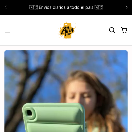
🇦🇷 Envíos diarios a todo el país 🇦🇷