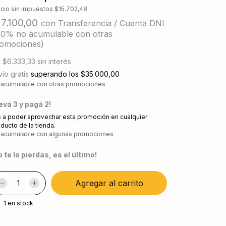
ecio sin impuestos
$15.702,48
17.100,00
con
Transferencia / Cuenta DNI
10% no acumulable con otras
omociones)
x
$6.333,33
sin interés
ío gratis
superando los
$35.000,00
 acumulable con otras promociones
levá 3 y pagá 2!
 a poder aprovechar esta promoción en cualquier
ducto de la tienda.
 acumulable con algunas promociones
o te lo pierdas, es el último!
1
en stock