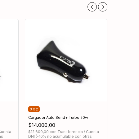
3 X 2
Cargador Auto Send+ Turbo 20w
3 X 2
$14.000,00
Cargador P
Cuenta
$12.600,00
con
Transferencia / Cuenta
$16.000,
as
DNI (-10% no acumulable con otras