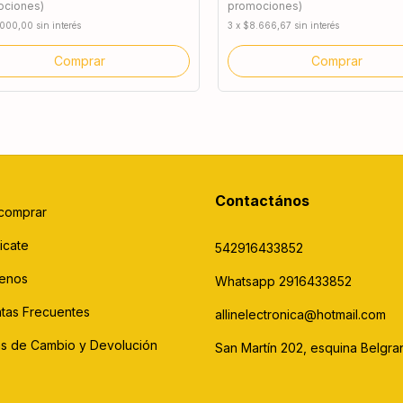
ociones)
promociones)
.000,00
sin interés
3
x
$8.666,67
sin interés
Contactános
comprar
icate
542916433852
enos
Whatsapp 2916433852
tas Frecuentes
allinelectronica@hotmail.com
cas de Cambio y Devolución
San Martín 202, esquina Belgra