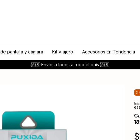
 de pantalla y cámara
Kit Viajero
Accesorios En Tendencia
🇦🇷 Envíos diarios a todo el país 🇦🇷
3 
Inic
G26
Ca
18
$