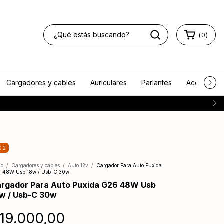
(
0
)
Cargadores y cables
Auriculares
Parlantes
Accesorios
X 2
io
/
Cargadores y cables
/
Auto 12v
/
Cargador Para Auto Puxida
 48W Usb 18w / Usb-C 30w
rgador Para Auto Puxida G26 48W Usb
w / Usb-C 30w
19.000,00