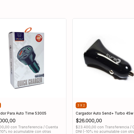
3 X 2
 30w
dor Para Auto Time 53005
Cargador Auto Send+ Turbo 45w
.000,00
$26.000,00
500,00
con
Transferencia / Cuenta
$23.400,00
con
Transferencia / 
-10% no acumulable con otras
DNI (-10% no acumulable con otr