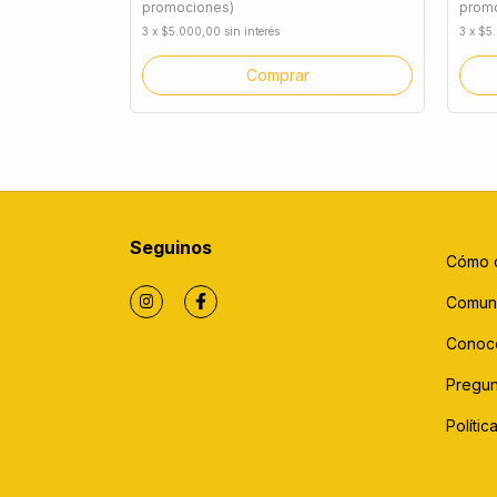
promociones)
prom
3
x
$5.000,00
sin interés
3
x
$5
Seguinos
Cómo 
Comun
Conoc
Pregun
Políti