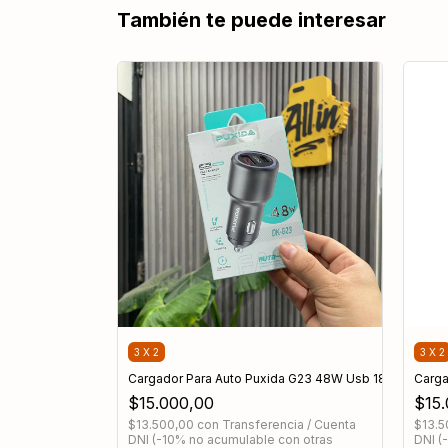
También te puede interesar
3 X 2
3 X 2
o 48W DK-G26
Cargador Para Auto Puxida G23 48W Usb 18w / Usb-C
Carga
$15.000,00
$15
ia / Cuenta
$13.500,00
con
Transferencia / Cuenta
$13.
on otras
DNI (-10% no acumulable con otras
DNI (