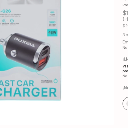
Pr
$
(-
pr
3
Env
No
¡L
Vas
pro
No
¡N