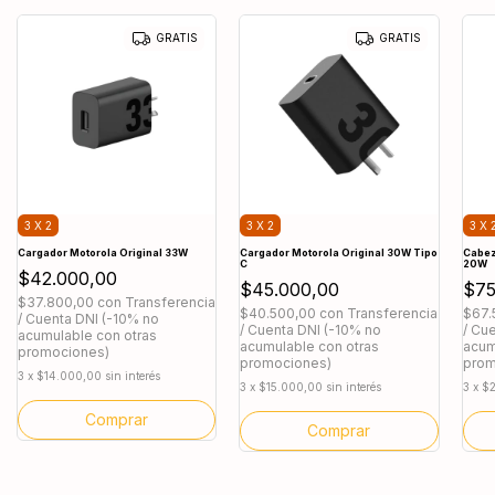
GRATIS
GRATIS
3 X 2
3 X 2
3 X 
Cargador Motorola Original 33W
Cargador Motorola Original 30W Tipo
Cabez
C
20W
$42.000,00
$45.000,00
$75
$37.800,00
con
Transferencia
$40.500,00
con
Transferencia
$67.
/ Cuenta DNI (-10% no
/ Cuenta DNI (-10% no
/ Cu
acumulable con otras
acumulable con otras
acum
promociones)
promociones)
prom
3
x
$14.000,00
sin interés
3
x
$15.000,00
sin interés
3
x
$2