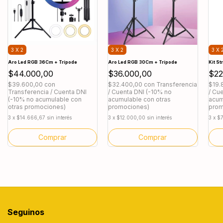
3 X 2
3 X 2
3 X 
Aro Led RGB 36Cm + Trípode
Aro Led RGB 30Cm + Trípode
Kit S
$44.000,00
$36.000,00
$22
$39.600,00
con
$32.400,00
con
Transferencia
$19.
Transferencia / Cuenta DNI
/ Cuenta DNI (-10% no
/ Cu
(-10% no acumulable con
acumulable con otras
acum
otras promociones)
promociones)
prom
3
x
$14.666,67
sin interés
3
x
$12.000,00
sin interés
3
x
$7
Seguinos