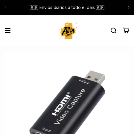
🇦🇷 Envíos diarios a todo el país 🇦🇷