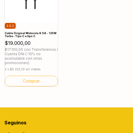
3 X 2
Cable Original Motorola 6.5A - 125W
Turbo- Tipo C a tipo C
$19.000,00
$17.100,00
con
Transferencia /
Cuenta DNI (-10% no
acumulable con otras
promociones)
3
x
$6.333,33
sin interés
Seguinos