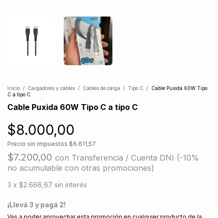
Inicio
/
Cargadores y cables
/
Cables de carga
/
Tipo C
/
Cable Puxida 60W Tipo
C a tipo C
Cable Puxida 60W Tipo C a tipo C
$8.000,00
Precio sin impuestos
$6.611,57
$7.200,00
con
Transferencia / Cuenta DNI (-10%
no acumulable con otras promociones)
3
x
$2.666,67
sin interés
¡Llevá 3 y pagá 2!
Vas a poder aprovechar esta promoción en cualquier producto de la