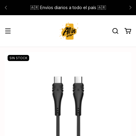
🇦🇷 Envíos diarios a todo el país 🇦🇷
SIN STOCK