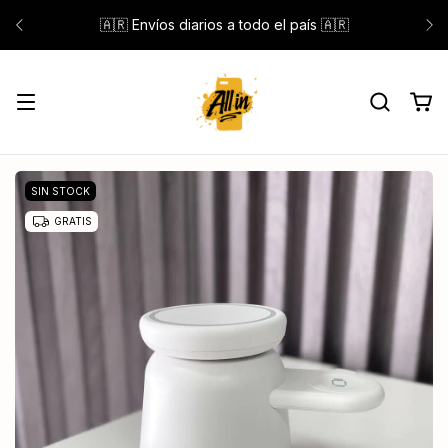
🇦🇷 Envíos diarios a todo el país 🇦🇷
SIN STOCK
GRATIS