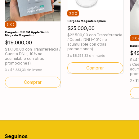
3 X 2
Cargado Magsafe Réplica
3 X 2
$25.000,00
Cargador CLD 1M Apple Watch
$22.500,00
con
Transferencia
Magsafe Magnético
3 X 
/ Cuenta DNI (-10% no
$19.000,00
acumulable con otras
Base 
promociones)
$17.100,00
con
Transferencia /
$49
Cuenta DNI (-10% no
3
x
$8.333,33
sin interés
acumulable con otras
$44.
promociones)
/ Cu
acum
3
x
$6.333,33
sin interés
prom
3
x
$1
Seguinos